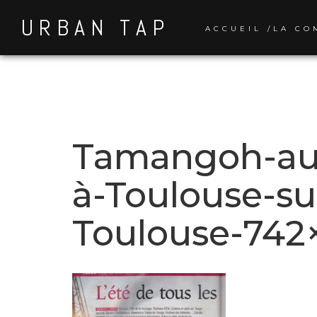
Skip
URBAN TAP
to
ACCUEIL /LA CO
content
Tamangoh-au-f
à-Toulouse-su
Toulouse-742